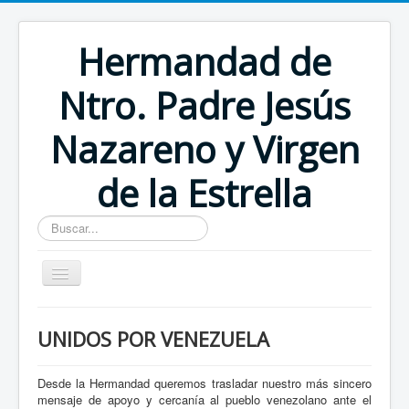
Hermandad de
Ntro. Padre Jesús
Nazareno y Virgen
de la Estrella
Buscar...
Inicio
UNIDOS POR VENEZUELA
Desde la Hermandad queremos trasladar nuestro más sincero
mensaje de apoyo y cercanía al pueblo venezolano ante el