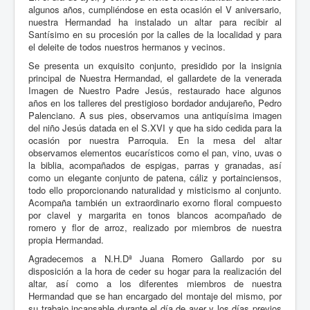
algunos años, cumpliéndose en esta ocasión el V aniversario,
nuestra Hermandad ha instalado un altar para recibir al
Santísimo en su procesión por la calles de la localidad y para
el deleite de todos nuestros hermanos y vecinos.
Se presenta un exquisito conjunto, presidido por la insignia
principal de Nuestra Hermandad, el gallardete de la venerada
Imagen de Nuestro Padre Jesús, restaurado hace algunos
años en los talleres del prestigioso bordador andujareño, Pedro
Palenciano. A sus pies, observamos una antiquísima imagen
del niño Jesús datada en el S.XVI y que ha sido cedida para la
ocasión por nuestra Parroquia. En la mesa del altar
observamos elementos eucarísticos como el pan, vino, uvas o
la biblia, acompañados de espigas, parras y granadas, así
como un elegante conjunto de patena, cáliz y portainciensos,
todo ello proporcionando naturalidad y misticismo al conjunto.
Acompaña también un extraordinario exorno floral compuesto
por clavel y margarita en tonos blancos acompañado de
romero y flor de arroz, realizado por miembros de nuestra
propia Hermandad.
Agradecemos a N.H.Dª Juana Romero Gallardo por su
disposición a la hora de ceder su hogar para la realización del
altar, así como a los diferentes miembros de nuestra
Hermandad que se han encargado del montaje del mismo, por
su trabajo incansable durante el día de ayer y los días previos