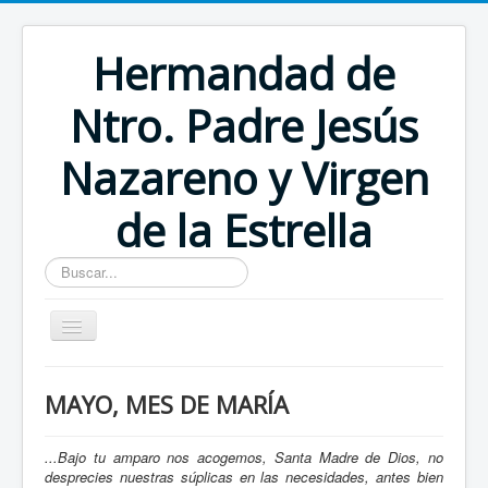
Hermandad de
Ntro. Padre Jesús
Nazareno y Virgen
de la Estrella
Buscar...
Inicio
MAYO, MES DE MARÍA
...Bajo tu amparo nos acogemos, Santa Madre de Dios, no
desprecies nuestras súplicas en las necesidades, antes bien