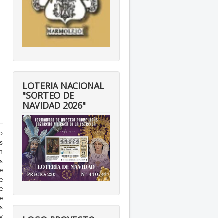
LOTERIA NACIONAL
"SORTEO DE
NAVIDAD 2026"
o
s
n
s
e
se
e
e
s
y