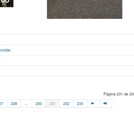
ordar.
Página 231 de 23
27
228
...
230
231
232
233