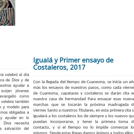
Igualá y Primer ensayo de
Costaleros, 2017
ia celebró el día
rca de Dios y de
Con la llegada del tiempo de Cuaresma, se inicia un añ
sotros ayudar a
más los ensayos de nuestros pasos, como cada vierne
surjan jóvenes
de Cuaresma, capataces y costaleros se darán cita e
 evangelio como
nuestra casa de hermandad Para ensayar esas nueva
 celebra también
marchas que se tocarán la próxima madrugada d
io y modelo para
viernes Santo a nuestros Titulares, en esta primera cita 
timos obligados a
igualará a los costaleros los de siempre y los nuevos qu
 y ayudar en lo
puedan incorporarse, y tener la primera toma d
. Dios necesita
a salvación del
contacto, y si el tiempo no lo impide comenzar lo
mismos. Desde estas líneas damos ánimos a todos ellos 