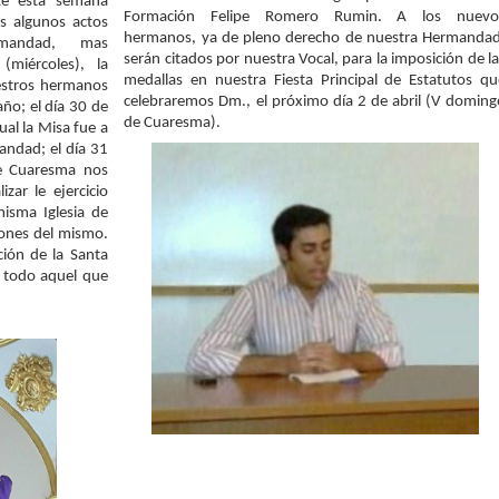
nte esta semana
Formación Felipe Romero Rumin. A los nuevo
s algunos actos
hermanos, ya de pleno derecho de nuestra Hermandad
mandad, mas
serán citados por nuestra Vocal, para la imposición de l
miércoles), la
medallas en nuestra Fiesta Principal de Estatutos qu
uestros hermanos
celebraremos Dm., el próximo día 2 de abril (V doming
año; el día 30 de
de Cuaresma).
al la Misa fue a
mandad; el día 31
e Cuaresma nos
zar le ejercicio
misma Iglesia de
ciones del mismo.
ación de la Santa
a todo aquel que