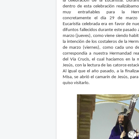
la celebración de la Eucaristía. Dura
dentro de esta celebración realizábamo
muy entrañables para la Her
concretamente el día 29 de marzo (
Eucaristía celebrada era en favor de n
difuntos fallecidos durante este pasado 
marzo (jueves), como viene siendo habitu
la intención de los costaleros de la Her
de marzo (viernes), como cada uno d
correspondía a nuestra Hermandad reali
del Vía Crucis, el cual hacíamos en la 
Jesús, con la lectura de las catorce esta
Al igual que el año pasado, a la finaliz
Misa, se abrió el camarín de Jesús, par
quiso visitarlo.