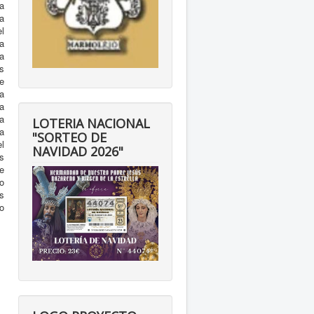
a
ma
l
ta
a
s
e
a
a
a
LOTERIA NACIONAL
a
"SORTEO DE
l
NAVIDAD 2026"
s
e
o
s
o