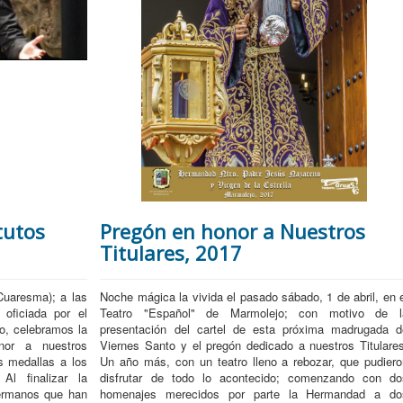
tutos
Pregón en honor a Nuestros
Titulares, 2017
Cuaresma); a las
N
oche mágica la vivida el pasado sábado, 1 de abril, en 
oficiada por el
Teatro "Español" de Marmolejo; con motivo de l
o, celebramos la
presentación del cartel de esta próxima madrugada d
nor a nuestros
Viernes Santo y el pregón dedicado a nuestros Titulares
s medallas a los
Un año más, con un teatro lleno a rebozar, que pudiero
l finalizar la
disfrutar de todo lo acontecido; comenzando con do
hermanos que han
homenajes merecidos por parte la Hermandad a do