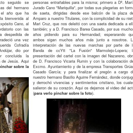
to seguido se
personas entrañables para la misma; primero a Dª. Marí
llas del hermano
Jurado Cano "Mariquilla", por todas sus plegarias en for
ó el año que ha
de saeta, dirigidas desde ese balcón de la plaza de
a bienvenida al
Amparo a nuestro Titulares, con la complicidad de su nie
pósito Cano, al
Mari Cruz, que nos deleitó con una saeta dedicada a ell
datorio con las
también; y a D. Francisco Barea Casado, por sus mucho
la despedida de
años pidiendo para su Hermandad; esperarando qu
gradeció una vez
ambos sigan muchos años más junto a nosotros. L
erida Cofradía
interpretación de las nuevas marchas por parte de l
dújar, dio por
Banda de ccYtt "La Fusión" Marmolejo-Lopera; l
r concluida la
presentación del cartel con la imagen del Nazareno, obr
en de Jesús.
Aqui
de D. Francisco Vicaria Rumin y con la colaboración de
pinchar sobre la
Excmo. Ayuntamiento y de la empresa Transportes Grúa
Casado García; y para finalizar el pregón a cargo d
nuestro hermano Basilio Aguirre Fernández, donde conjug
y derrochó vivencias y sentimientos cristiano, los cuale
salieron de su corazón. Aqui os dejamos el video del act
(
para verlo pinchar sobre la foto
)
.