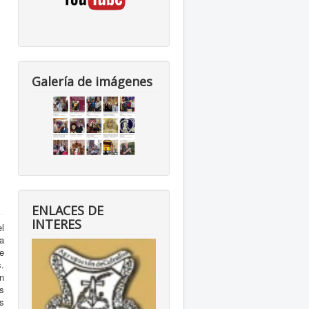
Galería de imágenes
ENLACES DE
INTERES
el
a
e
.
n
s
s