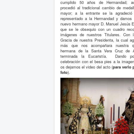
cumplido 50 años de Hermandad; ac
procedió al tradicional cambio de meda
mayor; a la entrante se la agradeci
representado a la Hermandad y damos l
nuevo hermano mayor D. Manuel Jesús Ex
que se le obsequio con un cuadro recor
imágenes de nuestros Titulares. Con 
Gracia de nuestra Presidenta, la cual a
más que nos acompañara nuestra qu
hermana de la Santa Vera Cruz de An
terminada la Eucaristía. Dando po
celebración con el besa pies a la imag
os dejamos el video del acto (
para verlo 
foto
)
.